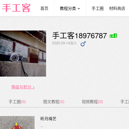
首页
教程分类
手工圈
材料商店
手工客18976787
2020.09.14加入
等级与积分 >
手工圈
(0)
图文教程
(0)
视频教程
(0)
手工
昕月绳艺
...