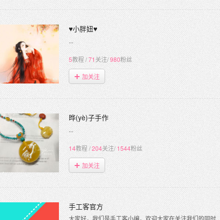
♥小胖妞♥
...
5
教程
/
71
关注
/
980
粉丝
加关注
晔(yè)子手作
...
14
教程
/
204
关注
/
1544
粉丝
加关注
手工客官方
大家好，我们是手工客小编，欢迎大家在关注我们的同时