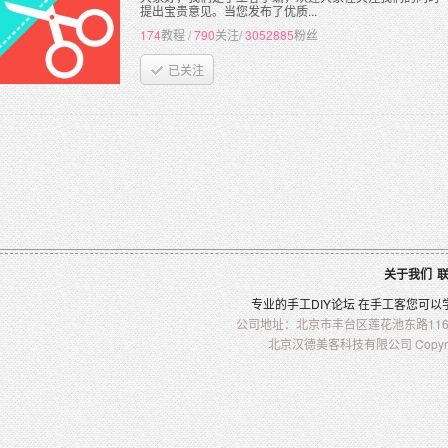
提出宝贵意见。当您发布了优质...
174
教程
/
790
关注
/
3052885
粉丝
已关注
关于我们
专业的
手工
DIY
论坛 在
手工客
您可以
公司地址：北京市丰台区莲花池东路116-2
北京汉德美客科技有限公司 Copyright