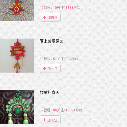
46
教程
/
10
关注
/
1388
粉丝
加关注
陌上紫烟绳艺
...
20
教程
/
51
关注
/
904
粉丝
加关注
牧歌的春天
...
67
教程
/
86
关注
/
18334
粉丝
加关注