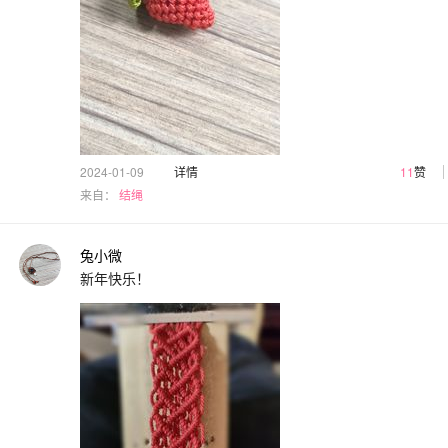
2024-01-09
详情
11
赞
来自：
结绳
兔小微
新年快乐！