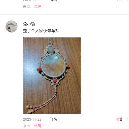
来自：
结绳
兔小微
整了个大家伙做车挂
2023-11-22
详情
10
赞
来自：
结绳