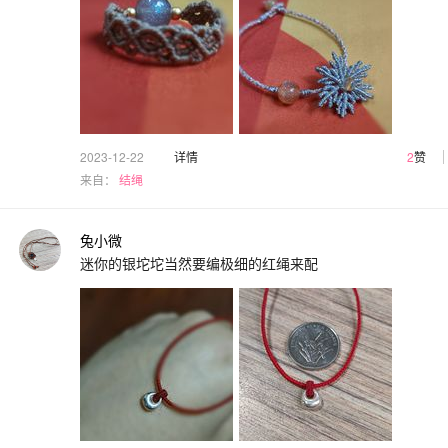
2023-12-22
详情
2
赞
来自：
结绳
兔小微
迷你的银坨坨当然要编极细的红绳来配