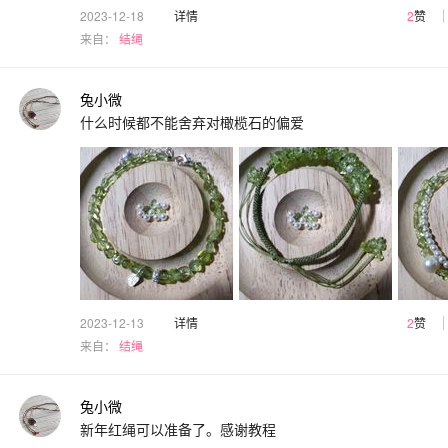
2023-12-18
详情
2
赞
来自：
结绳
兔小微
什么时候都不能舍弃对橄榄石的偏爱
2023-12-13
详情
2
赞
来自：
结绳
兔小微
新年红绳可以准备了。感谢教程