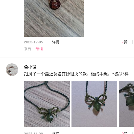
2023-12-05
详情
7
赞
来自：
结绳
兔小微
跟风了一个最近莫名其妙很火的款，做的手绳，也就那样
2023-11-29
详情
2
赞