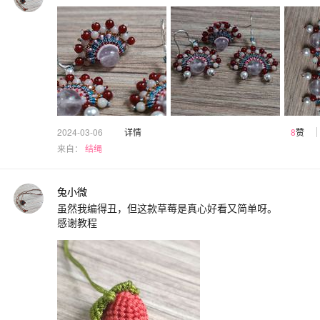
2024-03-06
详情
8
赞
来自：
结绳
兔小微
虽然我编得丑，但这款草莓是真心好看又简单呀。
感谢教程