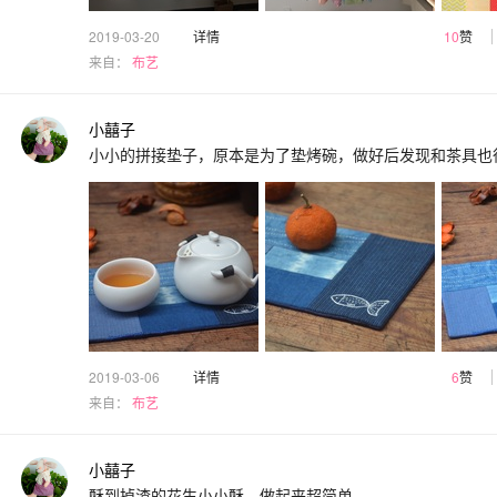
2019-03-20
详情
10
赞
来自：
布艺
小囍子
小小的拼接垫子，原本是为了垫烤碗，做好后发现和茶具也
2019-03-06
详情
6
赞
来自：
布艺
小囍子
酥到掉渣的花生小小酥，做起来超简单