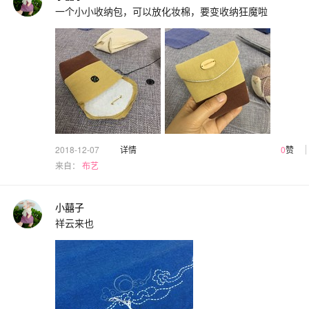
一个小小收纳包，可以放化妆棉，要变收纳狂魔啦
2018-12-07
详情
0
赞
来自：
布艺
小囍子
祥云来也