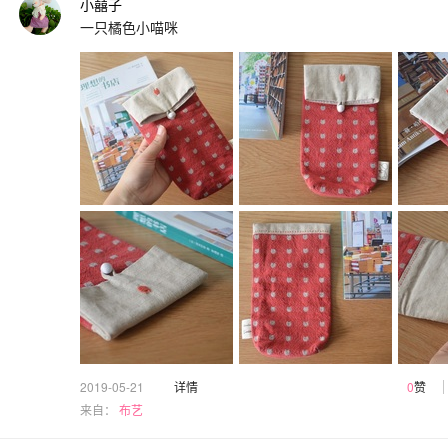
小囍子
一只橘色小喵咪
2019-05-21
详情
0
赞
来自：
布艺