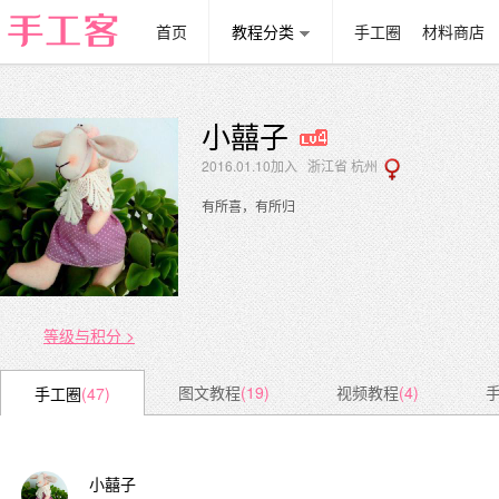
首页
教程分类
手工圈
材料商店
小囍子
2016.01.10加入 浙江省 杭州
有所喜，有所归
等级与积分 >
图文教程
(19)
视频教程
(4)
手工圈
(47)
小囍子