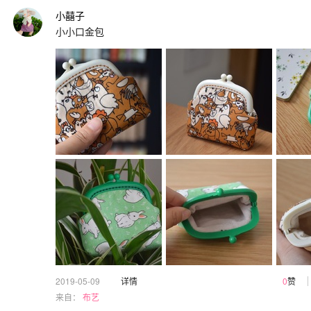
小囍子
小小口金包
2019-05-09
详情
0
赞
来自：
布艺