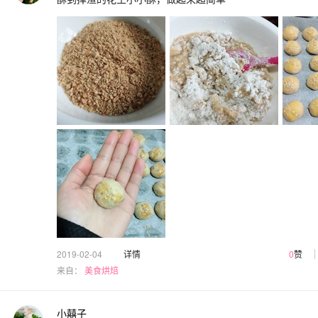
2019-02-04
详情
0
赞
来自：
美食烘焙
小囍子