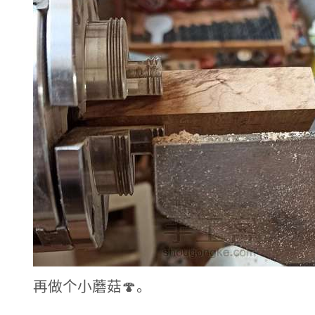
再做个小蘑菇🍄。