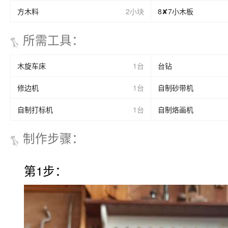
方木料
2小块
8✘7小木板
所需工具
：
木旋车床
1台
台钻
修边机
1台
自制砂带机
自制打标机
1台
自制烙画机
制作步骤
：
第1步：