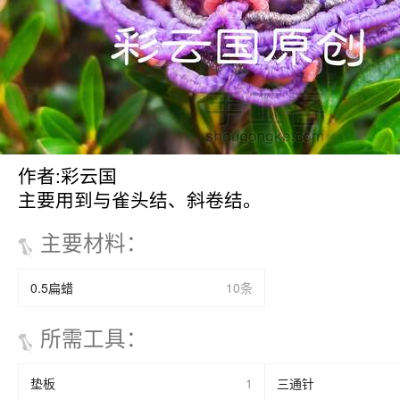
作者:彩云国
主要用到与雀头结、斜卷结。
主要材料
：
0.5扁蜡
10条
所需工具
：
垫板
1
三通针