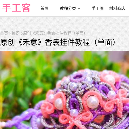
首页
教程分类
手工圈
材料商店
首页
>
编织
>原创《禾意》香囊挂件教程（单面）
原创《禾意》香囊挂件教程（单面）