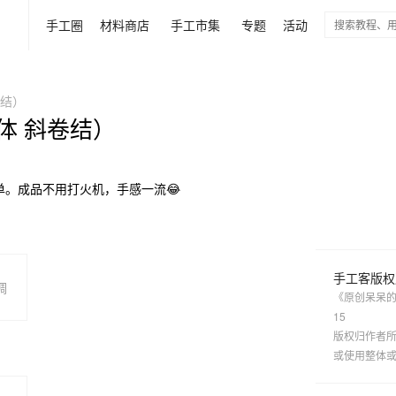
手工圈
材料商店
手工市集
专题
活动
卷结）
体 斜卷结）
。成品不用打火机，手感一流😂
手工客版权
调
《原创呆呆的
15
版权归作者
或使用整体