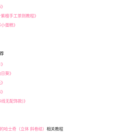
饰》
叶紫檀手工茶则教程》
莓小蛋糕》
荐
卡》
向日葵》
纸》
饰》
(6线无配饰款)》
的哈士奇（立体 斜卷结）
相关教程