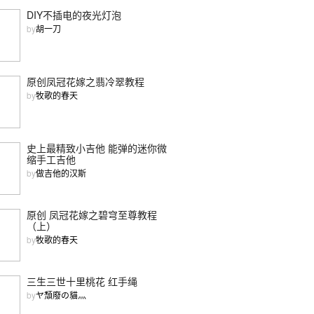
DIY不插电的夜光灯泡
by
胡一刀
原创凤冠花嫁之翡冷翠教程
by
牧歌的春天
史上最精致小吉他 能弹的迷你微
缩手工吉他
by
做吉他的汉斯
原创 凤冠花嫁之碧穹至尊教程
（上）
by
牧歌的春天
三生三世十里桃花 红手绳
by
ヤ頹廢の貓灬