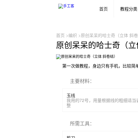
首页
教程分类
首页
>
编织
>原创呆呆的哈士奇（立体 斜
原创呆呆的哈士奇（立
第一次做教程，身边只有手机，比较简单
主要材料
：
玉线
我用的72号，用量根据线的粗细适当
整
所需工具
：
剪刀