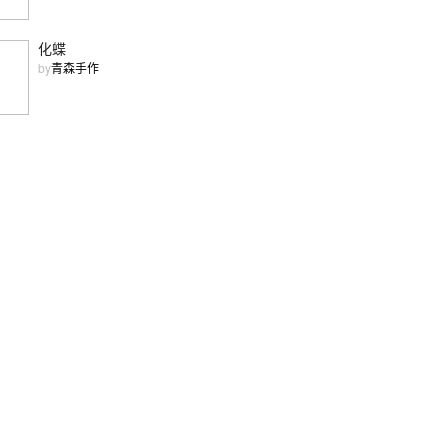
化蝶
by
青森手作