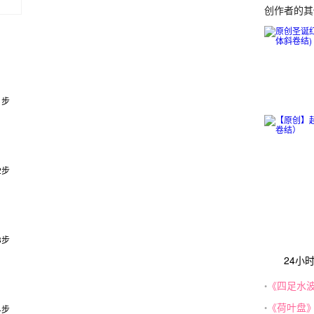
创作者的
24小
《四足水
•
《荷叶盘
•