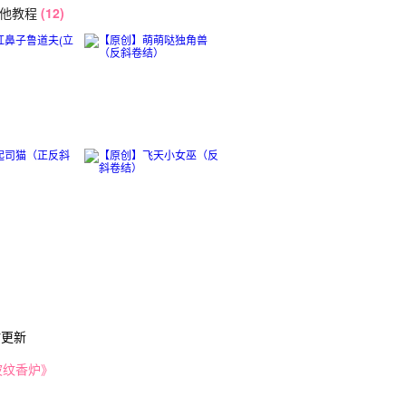
其他教程
(12)
时更新
波纹香炉》
》