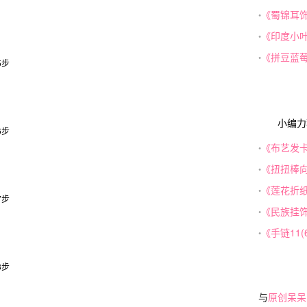
《蜀锦耳
•
《印度小
•
《拼豆蓝
•
小编力
《布艺发
•
《扭扭棒
•
《莲花折
•
《民族挂
•
《手链11
•
与
原创呆呆