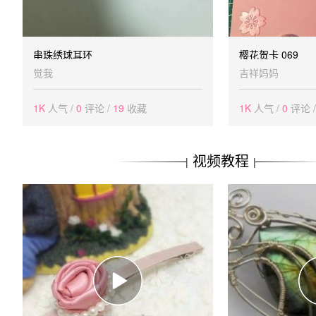
串珠绣球耳环
樱花贺卡 069
觉我
吉祥妈妈
1K
人气 /
0
评论 /
19
收藏
1K
人气 /
0
评论 
视频教程
|
|