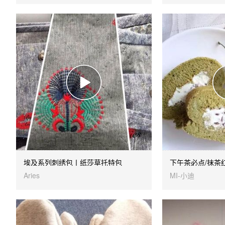
埃及系列刺绣包丨纸莎草托特包
下午茶必点/抹茶
Aries
MI-小迪