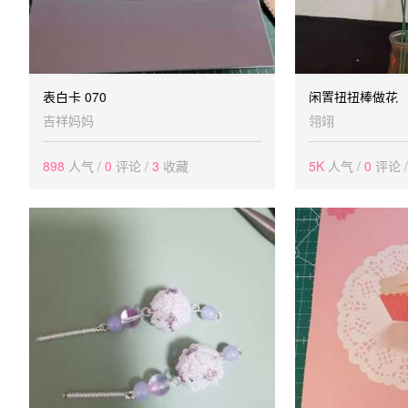
表白卡 070
闲置扭扭棒做花
吉祥妈妈
翎翊
898
人气 /
0
评论 /
3
收藏
5K
人气 /
0
评论 