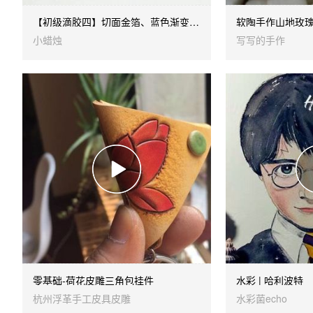
【初级滴胶四】切面金箔、蓝色渐变手镯
软陶手作山地玫
小蜡烛
写写的手作
零基础-荷花皮雕三角包挂件
水彩 | 哈利波特
杭州浮革手工皮具皮雕
水彩菌echo